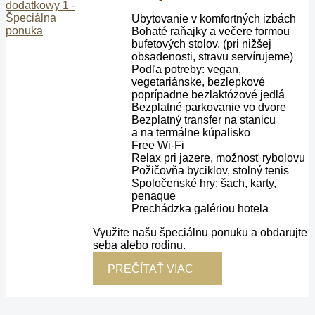
Ubytovanie v komfortných izbách
Bohaté raňajky a večere formou
bufetových stolov, (pri nižšej
obsadenosti, stravu servírujeme)
Podľa potreby: vegan,
vegetariánske, bezlepkové
poprípadne bezlaktózové jedlá
Bezplatné parkovanie vo dvore
Bezplatný transfer na stanicu
a na termálne kúpalisko
Free Wi-Fi
Relax pri jazere, možnosť rybolovu
Požičovňa byciklov, stolný tenis
Spoločenské hry: šach, karty,
penaque
Prechádzka galériou hotela
Využite našu špeciálnu ponuku a obdarujte
seba alebo rodinu.
PREČÍTAŤ VIAC