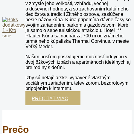
v zmysle jeho veľkosti, vzhľadu, vecnej
a duševnej hodnoty, a so zachovaním kultúrneho
dedičstva a tradícií Žitného ostrova, zaslúžene
nesie názov kúria. Kúria pripomína dávne časy so
svojim zariadením, parkom a gazdovstvom, ktoré
je samo o sebe turistickou atrakciou. Hotel ***
Plauter Kúria sa nachádza 700 m od známeho
termálneho kúpaliska Thermal Corvinus, v meste
Veľký Meder.
Našim hosťom poskytujeme možnosť oddychu v
dvojlôžkových izbách a apartmánoch ideálnych aj
pre rodiny s deťmi.
Izby sú nefajčiarske, vybavené vlastným
sociálnym zariadením, televízorom, bezdrôtovým
pripojením k internetu.
PREČÍTAŤ VIAC
Prečo